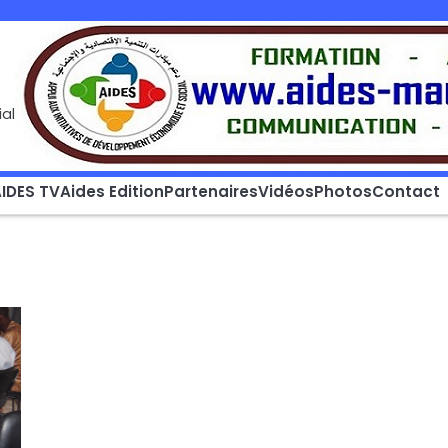
al
IDES TV
Aides Edition
Partenaires
Vidéos
Photos
Contact