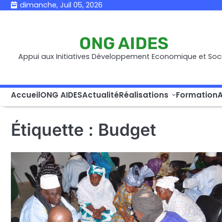
Skip
dimanche, Juil 05, 2026
to
content
ONG AIDES
Appui aux Initiatives Développement Economique et Soci
Accueil
ONG AIDES
Actualité
Réalisations
Formation
A
Étiquette :
Budget