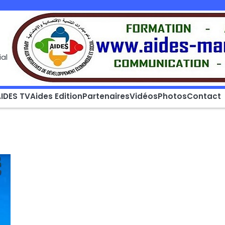
al
IDES TV
Aides Edition
Partenaires
Vidéos
Photos
Contact