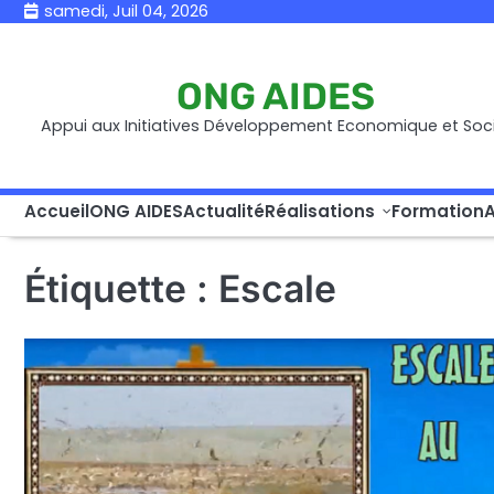
Skip
samedi, Juil 04, 2026
to
content
ONG AIDES
Appui aux Initiatives Développement Economique et Soci
Accueil
ONG AIDES
Actualité
Réalisations
Formation
A
Étiquette :
Escale