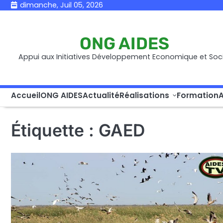
Skip
dimanche, Juil 05, 2026
to
content
ONG AIDES
Appui aux Initiatives Développement Economique et Soci
Accueil
ONG AIDES
Actualité
Réalisations
Formation
A
Étiquette :
GAED