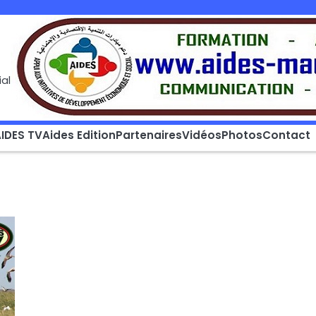
al
IDES TV
Aides Edition
Partenaires
Vidéos
Photos
Contact