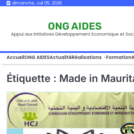
Skip
dimanche, Juil 05, 2026
to
content
ONG AIDES
Appui aux Initiatives Développement Economique et Soci
Accueil
ONG AIDES
Actualité
Réalisations
Formation
A
Étiquette :
Made in Maurit