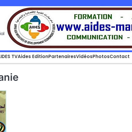
al
IDES TV
Aides Edition
Partenaires
Vidéos
Photos
Contact
anie