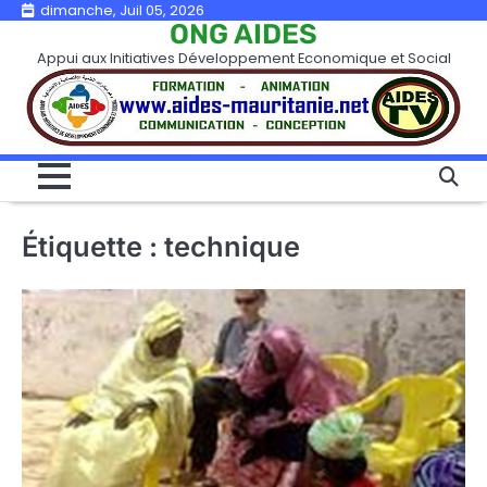
Skip
dimanche, Juil 05, 2026
ONG AIDES
to
Appui aux Initiatives Développement Economique et Social
content
Étiquette :
technique