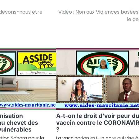
devons-nous être
Vidéo : Non aux Violences basées
le g
nisation
A-t-on le droit d’voir peur d
au chevet des
vaccin contre le CORONAVI
vulnérables
?
ction Sahara pour la
La vaccination est un acte qui vise à