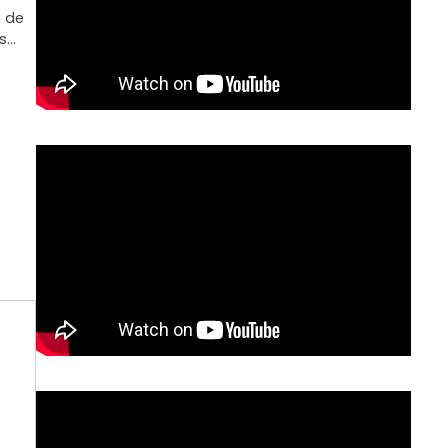
é de
ts…