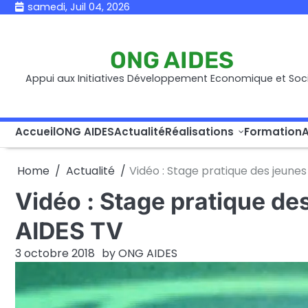
Skip
samedi, Juil 04, 2026
to
content
ONG AIDES
Appui aux Initiatives Développement Economique et Soci
Accueil
ONG AIDES
Actualité
Réalisations
Formation
A
Home
Actualité
Vidéo : Stage pratique des jeunes
Vidéo : Stage pratique des
AIDES TV
3 octobre 2018
by
ONG AIDES