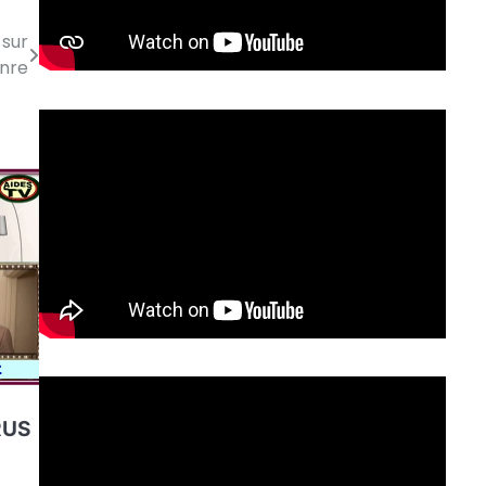
 sur
enre
u
RUS