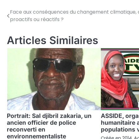
Face aux conséquences du changement climatique, 
Navigation
proactifs ou réactifs ?
de
l’article
Articles Similaires
Portrait: Sal djibril zakaria, un
ASSIDE, orga
ancien officier de police
humanitaire 
reconverti en
populations 
environnementaliste
Créée en 2014, A