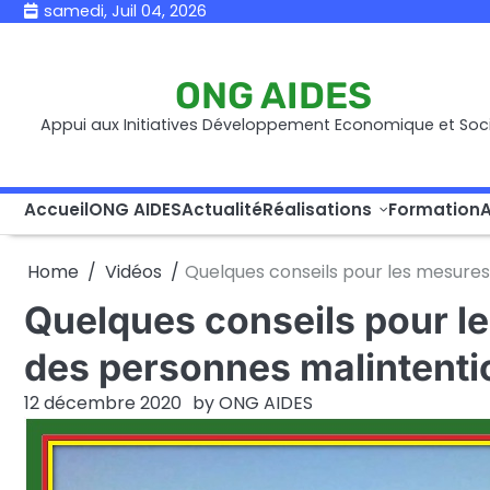
Skip
samedi, Juil 04, 2026
to
content
ONG AIDES
Appui aux Initiatives Développement Economique et Soci
Accueil
ONG AIDES
Actualité
Réalisations
Formation
A
Home
Vidéos
Quelques conseils pour les mesure
Quelques conseils pour le
des personnes malintent
12 décembre 2020
by
ONG AIDES