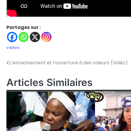
Partagez sur :
VIDÉOS
L’enracinement et l’ouverture à des valeurs (Vidéo)
Navigation
de
Articles Similaires
l’article