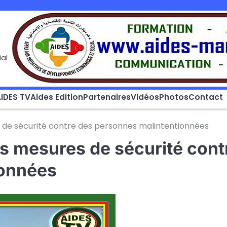
al
IDES TV
Aides Edition
Partenaires
Vidéos
Photos
Contact
s de sécurité contre des personnes malintentionnées
s mesures de sécurité cont
ionnées