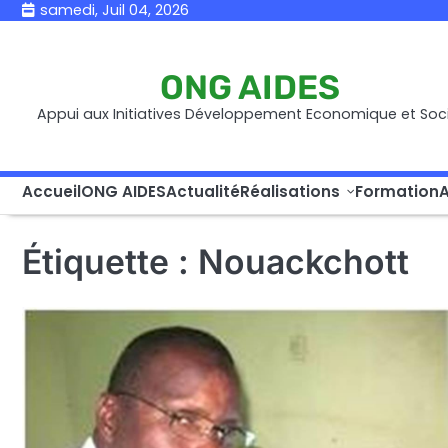
Skip
samedi, Juil 04, 2026
to
content
ONG AIDES
Appui aux Initiatives Développement Economique et Soci
Accueil
ONG AIDES
Actualité
Réalisations
Formation
A
Étiquette :
Nouackchott