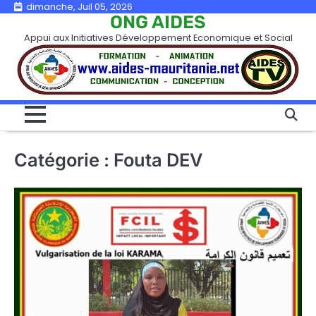
Skip
dimanche, Juil 05, 2026
ONG AIDES
to
Appui aux Initiatives Développement Economique et Social
content
Catégorie :
Fouta DEV