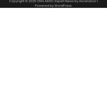
Copyright © 2026
ONG AIDES
| Expert News by
Ascendoor
|
Powered by
WordPress
.