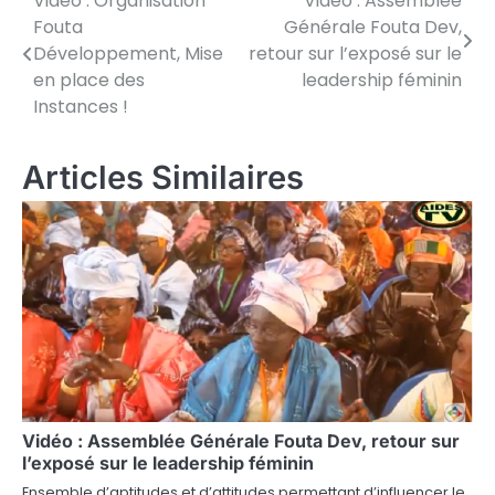
Vidéo : Organisation
Vidéo : Assemblée
Navigation
Fouta
Générale Fouta Dev,
de
Développement, Mise
retour sur l’exposé sur le
en place des
leadership féminin
l’article
Instances !
Articles Similaires
Vidéo : Assemblée Générale Fouta Dev, retour sur
l’exposé sur le leadership féminin
Ensemble d’aptitudes et d’attitudes permettant d’influencer le