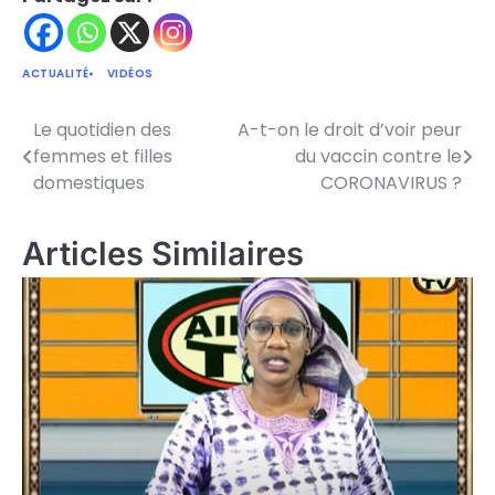
ACTUALITÉ
VIDÉOS
Le quotidien des
A-t-on le droit d’voir peur
Navigation
femmes et filles
du vaccin contre le
de
domestiques
CORONAVIRUS ?
l’article
Articles Similaires