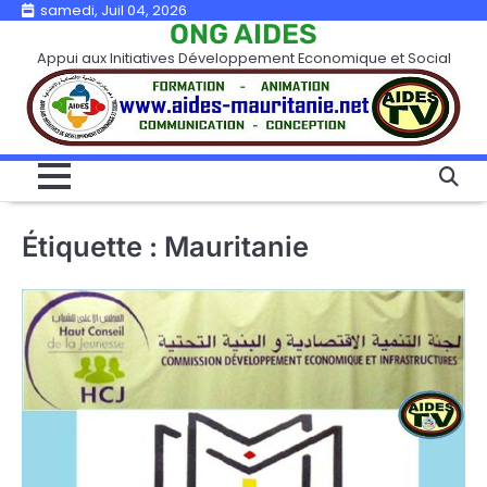
Skip
samedi, Juil 04, 2026
ONG AIDES
to
Appui aux Initiatives Développement Economique et Social
content
Étiquette :
Mauritanie