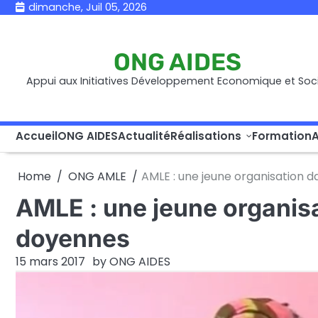
Skip
dimanche, Juil 05, 2026
to
content
ONG AIDES
Appui aux Initiatives Développement Economique et Soci
Accueil
ONG AIDES
Actualité
Réalisations
Formation
A
Home
ONG AMLE
AMLE : une jeune organisation 
AMLE : une jeune organisa
doyennes
15 mars 2017
by
ONG AIDES