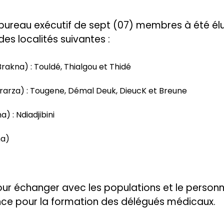
n bureau exécutif de sept (07) membres à été él
es localités suivantes :
kna) : Touldé, Thialgou et Thidé
arza) : Tougene, Démal Deuk, DieucK et Breune
 : Ndiadjibini
ha)
pour échanger avec les populations et le personn
nce pour la formation des délégués médicaux.