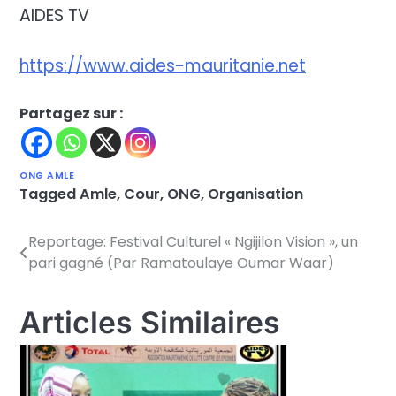
AIDES TV
https://www.aides-mauritanie.net
Partagez sur :
ONG AMLE
Tagged
Amle
,
Cour
,
ONG
,
Organisation
Reportage: Festival Culturel « Ngijilon Vision », un
Navigation
pari gagné (Par Ramatoulaye Oumar Waar)
de
l’article
Articles Similaires