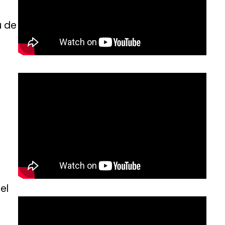
u de
el