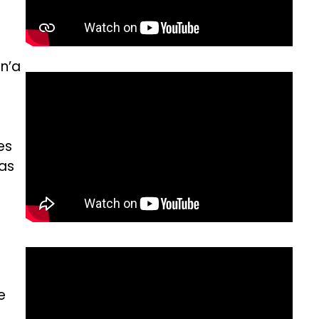
 n’a
es
yas
e