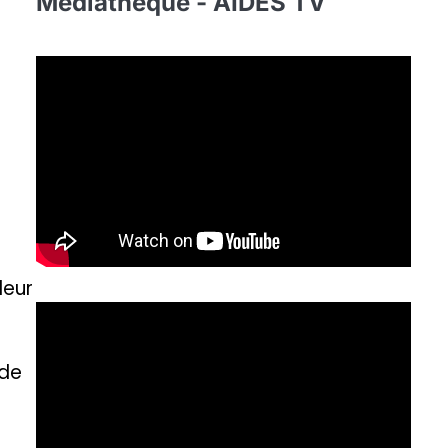
Médiathèque - AIDES TV
leur
 de