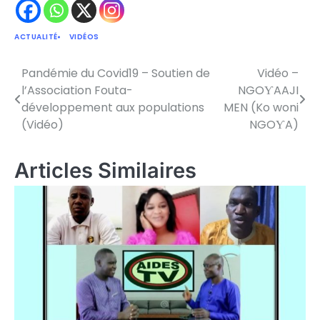
ACTUALITÉ
VIDÉOS
Pandémie du Covid19 – Soutien de
Vidéo –
Navigation
l’Association Fouta-
NGOƳAAJI
de
développement aux populations
MEN (Ko woni
(Vidéo)
NGOƳA)
l’article
Articles Similaires