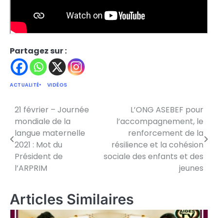
Partagez sur :
ACTUALITÉ
VIDÉOS
21 février – Journée
L’ONG ASEBEF pour
Navigation
mondiale de la
l’accompagnement, le
de
langue maternelle
renforcement de la
2021 : Mot du
résilience et la cohésion
l’article
Président de
sociale des enfants et des
l’ARPRIM
jeunes
Articles Similaires