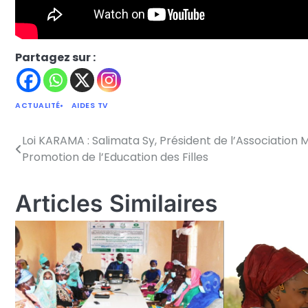
Partagez sur :
ACTUALITÉ
AIDES TV
Loi KARAMA : Salimata Sy, Président de l’Association 
Navigation
Promotion de l’Education des Filles
de
l’article
Articles Similaires