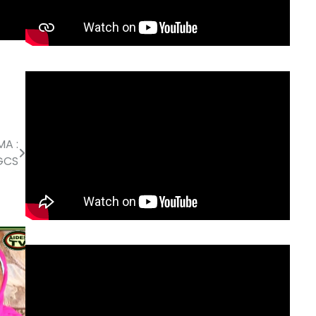
MA :
 GCS