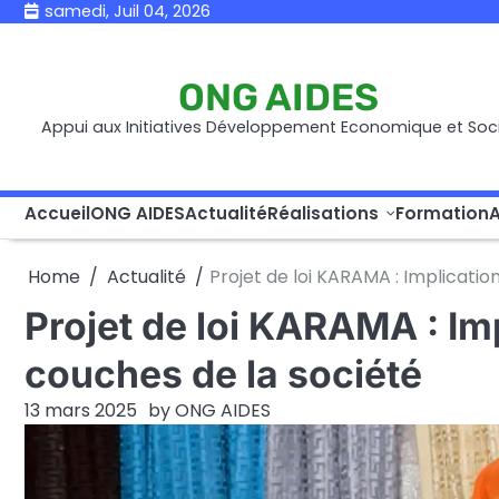
Skip
samedi, Juil 04, 2026
to
content
ONG AIDES
Appui aux Initiatives Développement Economique et Soci
Accueil
ONG AIDES
Actualité
Réalisations
Formation
A
Home
Actualité
Projet de loi KARAMA : Implicatio
Projet de loi KARAMA : Imp
couches de la société
13 mars 2025
by
ONG AIDES