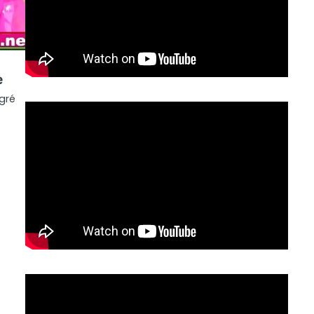
e
lgré