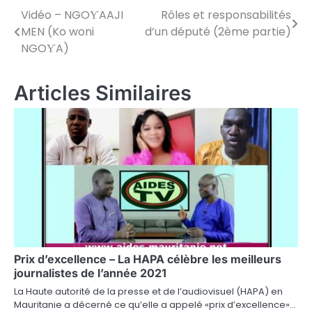
Vidéo – NGOƳAAJI
Rôles et responsabilités
Navigation
MEN (Ko woni
d’un député (2ème partie)
de
NGOƳA)
l’article
Articles Similaires
Prix d’excellence – La HAPA célèbre les meilleurs
journalistes de l’année 2021
La Haute autorité de la presse et de l’audiovisuel (HAPA) en
Mauritanie a décerné ce qu’elle a appelé «prix d’excellence»…