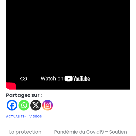
Partagez sur :
ACTUALITÉ
VIDÉOS
La protection
Pandémie du Covid19 – Soutien
Navigation