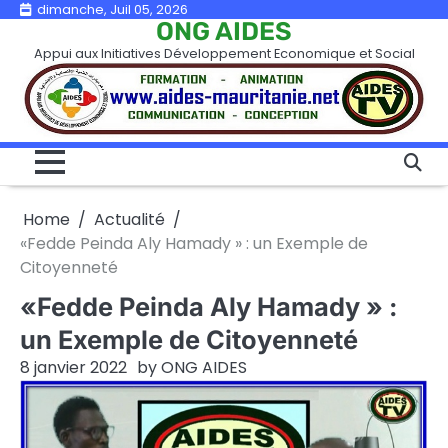
Skip
dimanche, Juil 05, 2026
ONG AIDES
to
Appui aux Initiatives Développement Economique et Social
content
Home
Actualité
«Fedde Peinda Aly Hamady » : un Exemple de
Citoyenneté
«Fedde Peinda Aly Hamady » :
un Exemple de Citoyenneté
8 janvier 2022
by
ONG AIDES