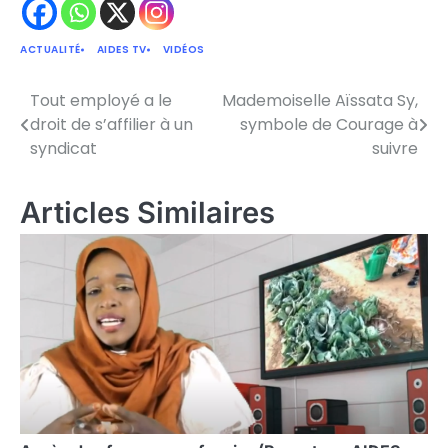
ACTUALITÉ
AIDES TV
VIDÉOS
Tout employé a le
Mademoiselle Aïssata Sy,
Navigation
droit de s’affilier à un
symbole de Courage à
de
syndicat
suivre
l’article
Articles Similaires